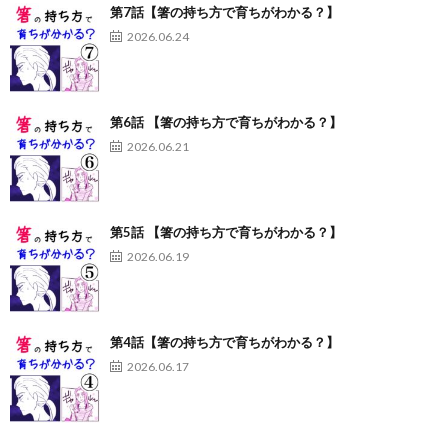
第7話【箸の持ち方で育ちがわかる？】
2026.06.24
第6話 【箸の持ち方で育ちがわかる？】
2026.06.21
第5話 【箸の持ち方で育ちがわかる？】
2026.06.19
第4話【箸の持ち方で育ちがわかる？】
2026.06.17