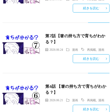
続きを読む
第7話【箸の持ち方で育ちがわか
る？】
2026.06.24
漫画
再掲載
,
漫画
続きを読む
第6話 【箸の持ち方で育ちがわか
る？】
2026.06.21
漫画
再掲載
,
漫画
続きを読む