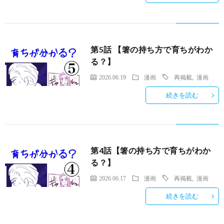
第5話 【箸の持ち方で育ちがわか
る？】
2026.06.19
漫画
再掲載
,
漫画
続きを読む
第4話【箸の持ち方で育ちがわか
る？】
2026.06.17
漫画
再掲載
,
漫画
続きを読む