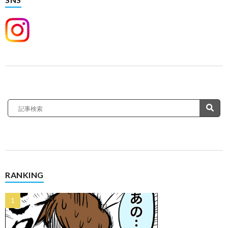
RANKING