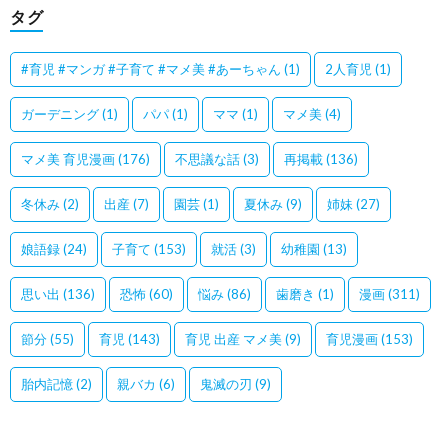
タグ
#育児 #マンガ #子育て #マメ美 #あーちゃん
(1)
2人育児
(1)
ガーデニング
(1)
パパ
(1)
ママ
(1)
マメ美
(4)
マメ美 育児漫画
(176)
不思議な話
(3)
再掲載
(136)
冬休み
(2)
出産
(7)
園芸
(1)
夏休み
(9)
姉妹
(27)
娘語録
(24)
子育て
(153)
就活
(3)
幼稚園
(13)
思い出
(136)
恐怖
(60)
悩み
(86)
歯磨き
(1)
漫画
(311)
節分
(55)
育児
(143)
育児 出産 マメ美
(9)
育児漫画
(153)
胎内記憶
(2)
親バカ
(6)
鬼滅の刃
(9)