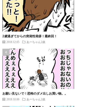
2歳過ぎてからの突発性発疹！最終回！
2018.12.05
あーちゃん2歳
お願い見ないで！恐怖のダメ出しお買い物。。
2018.10.06
あーちゃん2歳