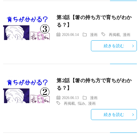
第3話【箸の持ち方で育ちがわか
る？】
2026.06.14
漫画
再掲載
,
漫画
続きを読む
第2話【箸の持ち方で育ちがわか
る？】
2026.06.13
漫画
再掲載
,
悩み
,
漫画
続きを読む