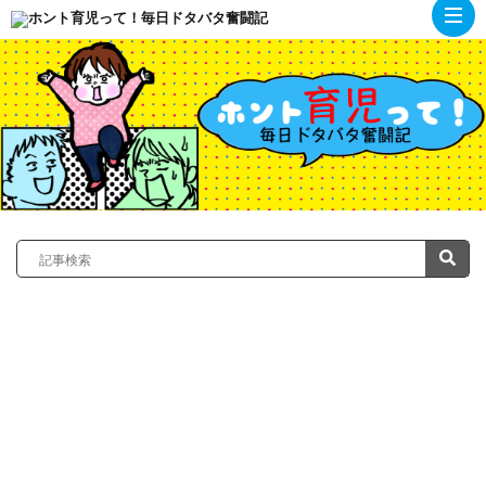
ト
ッ
プ