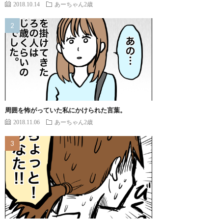
2018.10.14
あーちゃん2歳
周囲を怖がっていた私にかけられた言葉。
2018.11.06
あーちゃん2歳