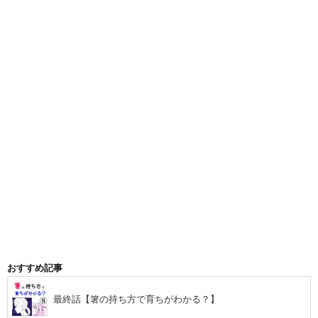
おすすめ記事
最終話【箸の持ち方で育ちがわかる？】