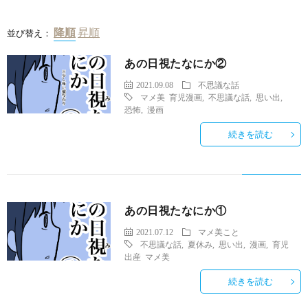
並び替え：
あの日視たなにか②
2021.09.08
不思議な話
マメ美 育児漫画
,
不思議な話
,
思い出
,
恐怖
,
漫画
続きを読む
あの日視たなにか①
2021.07.12
マメ美こと
不思議な話
,
夏休み
,
思い出
,
漫画
,
育児
出産 マメ美
続きを読む