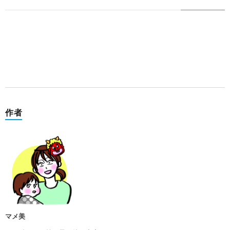
作者
マメ美