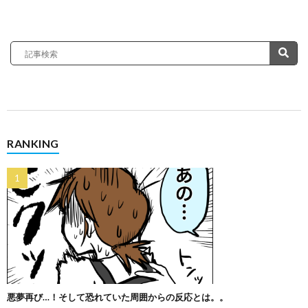
RANKING
悪夢再び…！そして恐れていた周囲からの反応とは。。