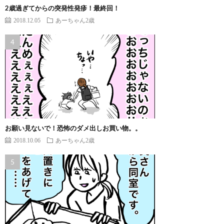
2歳過ぎてからの突発性発疹！最終回！
2018.12.05
あーちゃん2歳
お願い見ないで！恐怖のダメ出しお買い物。。
2018.10.06
あーちゃん2歳