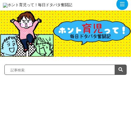
ト
ッ
プ