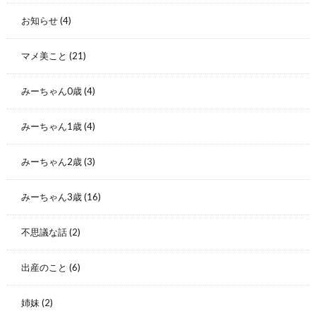
お知らせ
(4)
マメ美こと
(21)
みーちゃん0歳
(4)
みーちゃん1歳
(4)
みーちゃん2歳
(3)
みーちゃん3歳
(16)
不思議な話
(2)
出産のこと
(6)
姉妹
(2)