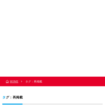
タグ：再掲載
HOME
タグ：再掲載