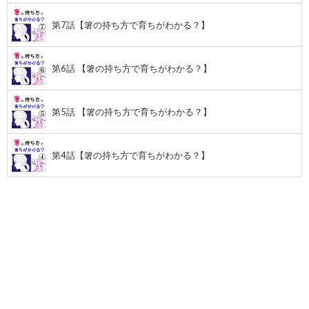
第7話【箸の持ち方で育ちがわかる？】
第6話 【箸の持ち方で育ちがわかる？】
第5話 【箸の持ち方で育ちがわかる？】
第4話【箸の持ち方で育ちがわかる？】