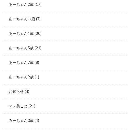
あーちゃん2歳
(17)
あーちゃん３歳
(7)
あーちゃん4歳
(30)
あーちゃん5歳
(21)
あーちゃん7歳
(8)
あーちゃん9歳
(1)
お知らせ
(4)
マメ美こと
(21)
みーちゃん0歳
(4)