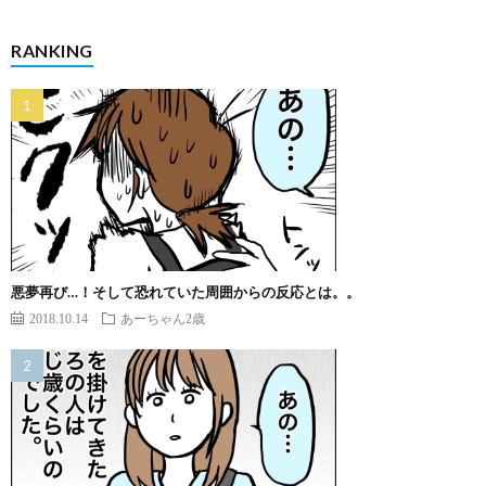
RANKING
悪夢再び…！そして恐れていた周囲からの反応とは。。
2018.10.14
あーちゃん2歳