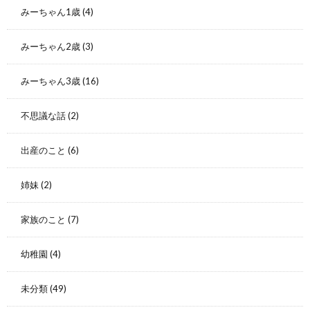
みーちゃん1歳
(4)
みーちゃん2歳
(3)
みーちゃん3歳
(16)
不思議な話
(2)
出産のこと
(6)
姉妹
(2)
家族のこと
(7)
幼稚園
(4)
未分類
(49)