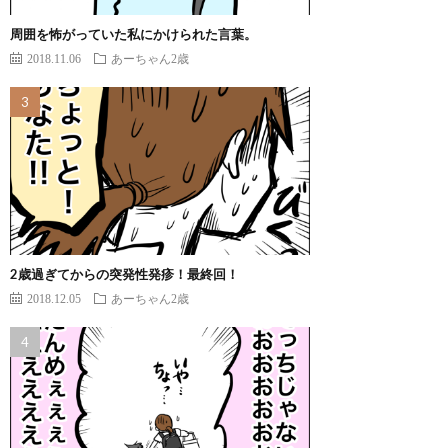
周囲を怖がっていた私にかけられた言葉。
2018.11.06
あーちゃん2歳
2歳過ぎてからの突発性発疹！最終回！
2018.12.05
あーちゃん2歳