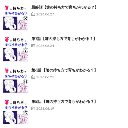
最終話【箸の持ち方で育ちがわかる？】
2026.06.27
第7話【箸の持ち方で育ちがわかる？】
2026.06.24
第6話 【箸の持ち方で育ちがわかる？】
2026.06.21
第5話 【箸の持ち方で育ちがわかる？】
2026.06.19