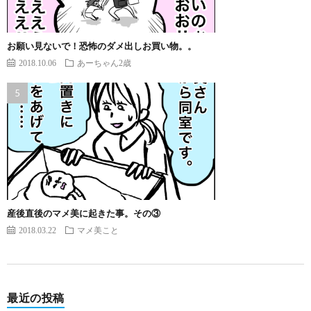
お願い見ないで！恐怖のダメ出しお買い物。。
2018.10.06
あーちゃん2歳
産後直後のマメ美に起きた事。その③
2018.03.22
マメ美こと
最近の投稿