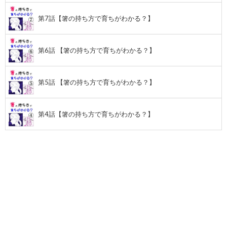
第7話【箸の持ち方で育ちがわかる？】
第6話 【箸の持ち方で育ちがわかる？】
第5話 【箸の持ち方で育ちがわかる？】
第4話【箸の持ち方で育ちがわかる？】