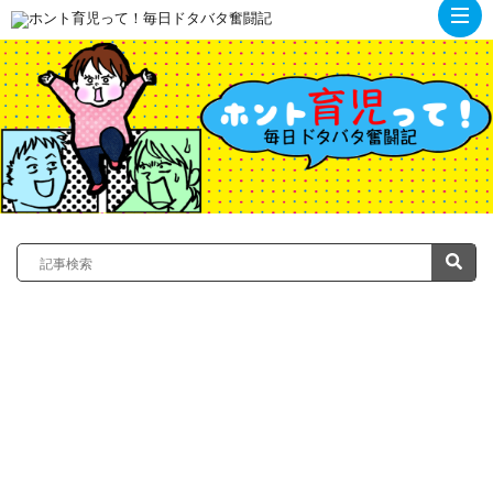
ト
ッ
プ