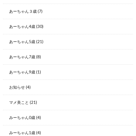
あーちゃん３歳
(7)
あーちゃん4歳
(30)
あーちゃん5歳
(21)
あーちゃん7歳
(8)
あーちゃん9歳
(1)
お知らせ
(4)
マメ美こと
(21)
みーちゃん0歳
(4)
みーちゃん1歳
(4)