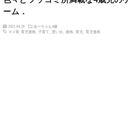
ーム．
2021.04.28
あーちゃん4歳
マメ美 育児漫画
,
子育て
,
思い出
,
漫画
,
育児
,
育児漫画