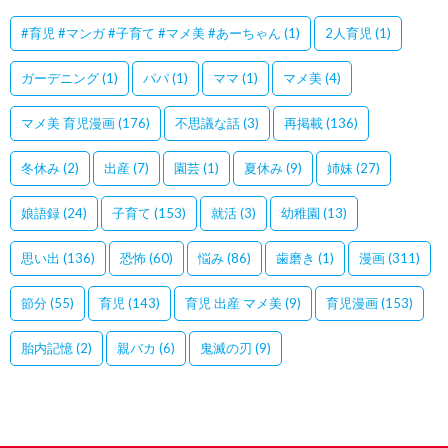
#育児 #マンガ #子育て #マメ美 #あーちゃん
(1)
2人育児
(1)
ガーデニング
(1)
パパ
(1)
ママ
(1)
マメ美
(4)
マメ美 育児漫画
(176)
不思議な話
(3)
再掲載
(136)
冬休み
(2)
出産
(7)
園芸
(1)
夏休み
(9)
姉妹
(27)
娘語録
(24)
子育て
(153)
就活
(3)
幼稚園
(13)
思い出
(136)
恐怖
(60)
悩み
(86)
歯磨き
(1)
漫画
(311)
節分
(55)
育児
(143)
育児 出産 マメ美
(9)
育児漫画
(153)
胎内記憶
(2)
親バカ
(6)
鬼滅の刃
(9)