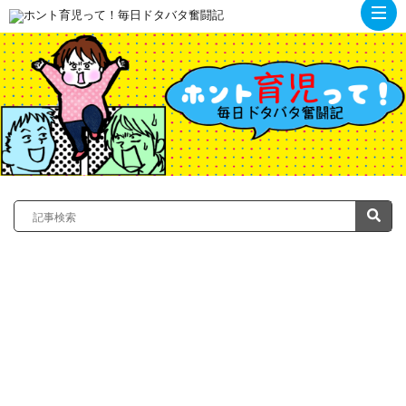
ト
ッ
プ