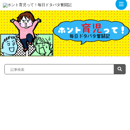
ト
ッ
プ