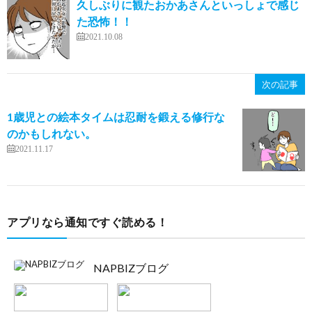
久しぶりに観たおかあさんといっしょで感じ
た恐怖！！
2021.10.08
次の記事
1歳児との絵本タイムは忍耐を鍛える修行な
のかもしれない。
2021.11.17
アプリなら通知ですぐ読める！
NAPBIZブログ