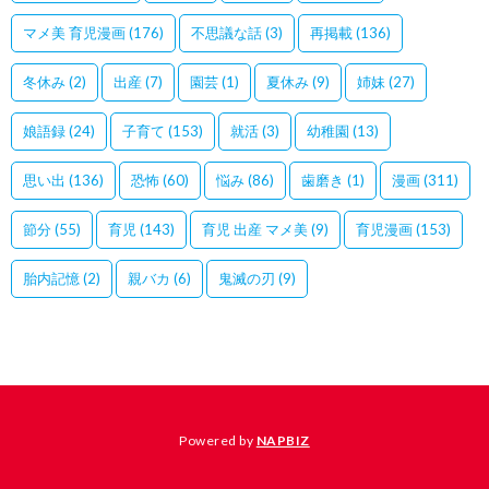
マメ美 育児漫画
(176)
不思議な話
(3)
再掲載
(136)
冬休み
(2)
出産
(7)
園芸
(1)
夏休み
(9)
姉妹
(27)
娘語録
(24)
子育て
(153)
就活
(3)
幼稚園
(13)
思い出
(136)
恐怖
(60)
悩み
(86)
歯磨き
(1)
漫画
(311)
節分
(55)
育児
(143)
育児 出産 マメ美
(9)
育児漫画
(153)
胎内記憶
(2)
親バカ
(6)
鬼滅の刃
(9)
Powered by
NAPBIZ