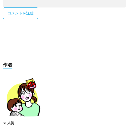
作者
マメ美