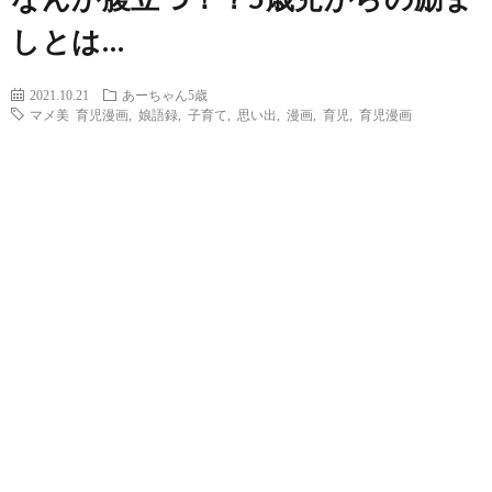
しとは…
2021.10.21
あーちゃん5歳
マメ美 育児漫画
,
娘語録
,
子育て
,
思い出
,
漫画
,
育児
,
育児漫画