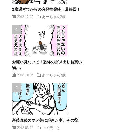
2歳過ぎてからの突発性発疹！最終回！
2018.12.05
あーちゃん2歳
お願い見ないで！恐怖のダメ出しお買い
物。。
2018.10.06
あーちゃん2歳
産後直後のマメ美に起きた事。その③
2018.03.22
マメ美こと