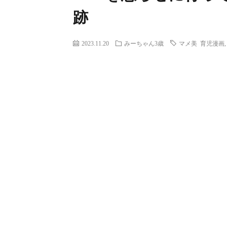
跡
2023.11.20
みーちゃん3歳
マメ美 育児漫画