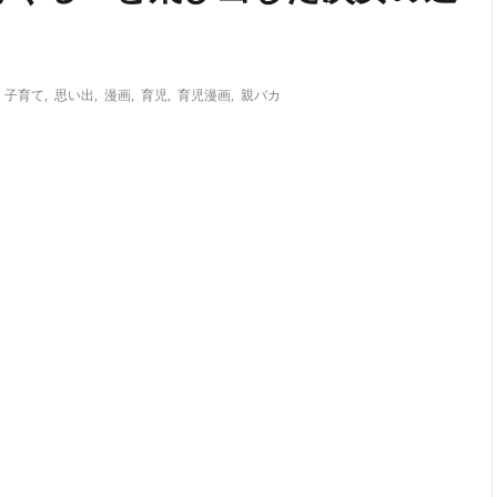
,
子育て
,
思い出
,
漫画
,
育児
,
育児漫画
,
親バカ