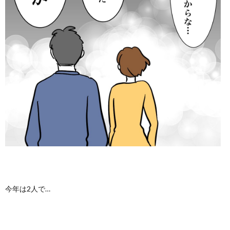
今年は2人で…