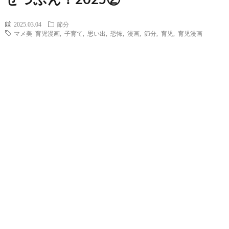
2025.03.04
節分
マメ美 育児漫画
,
子育て
,
思い出
,
恐怖
,
漫画
,
節分
,
育児
,
育児漫画