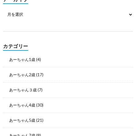
カテゴリー
あーちゃん1歳
(4)
あーちゃん2歳
(17)
あーちゃん３歳
(7)
あーちゃん4歳
(30)
あーちゃん5歳
(21)
あーちゃん7歳
(8)