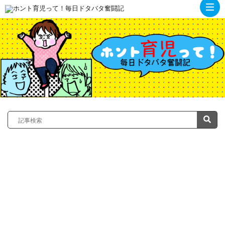
ト
ッ
プ