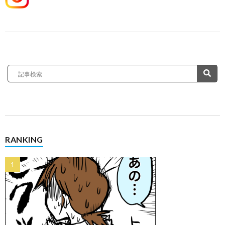
RANKING