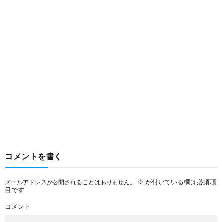
コメントを書く
※
が付いている欄は必須項
メールアドレスが公開されることはありません。
目です
コメント