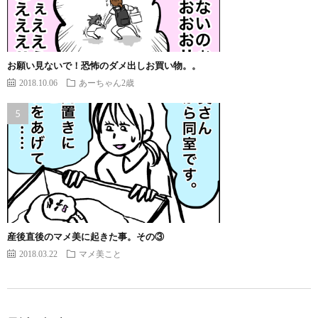
お願い見ないで！恐怖のダメ出しお買い物。。
2018.10.06
あーちゃん2歳
産後直後のマメ美に起きた事。その③
2018.03.22
マメ美こと