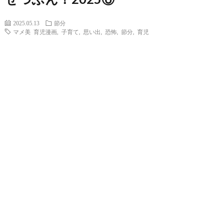
2025.05.13
節分
マメ美 育児漫画
,
子育て
,
思い出
,
恐怖
,
節分
,
育児