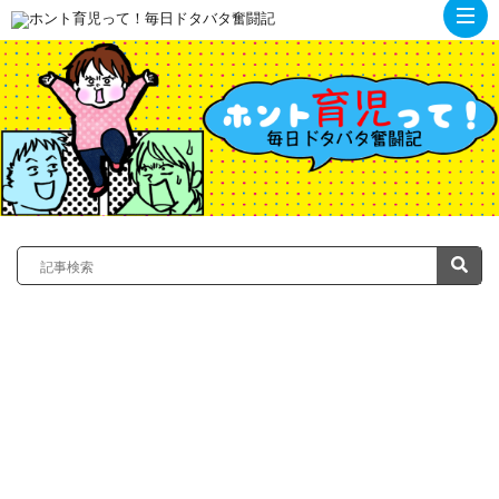
ト
ッ
プ