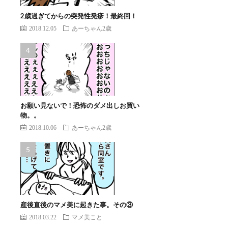
2歳過ぎてからの突発性発疹！最終回！
2018.12.05
あーちゃん2歳
お願い見ないで！恐怖のダメ出しお買い
物。。
2018.10.06
あーちゃん2歳
産後直後のマメ美に起きた事。その③
2018.03.22
マメ美こと