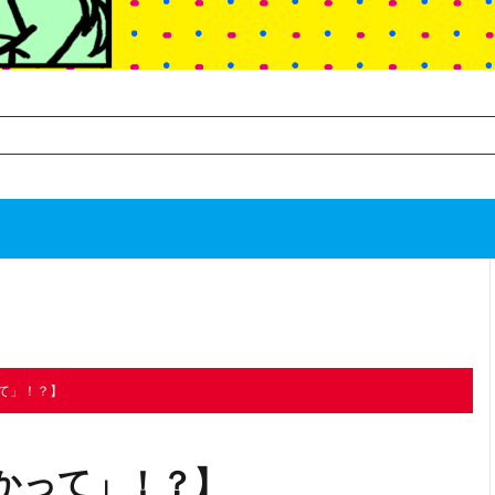
TOP
次のお話
て」！？】
かって」！？】