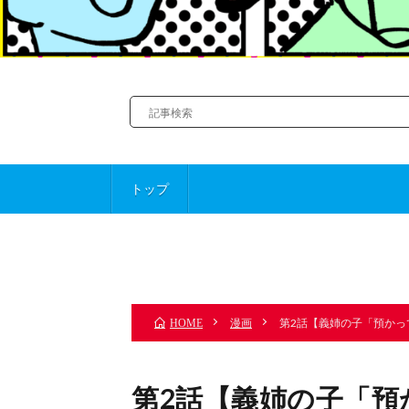
トップ
前のお話
漫画
第2話【義姉の子「預かっ
HOME
第2話【義姉の子「預