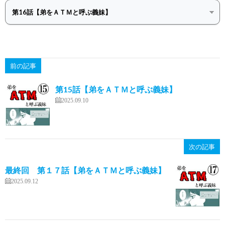
前の記事
第15話【弟をＡＴＭと呼ぶ義妹】
2025.09.10
次の記事
最終回 第１７話【弟をＡＴＭと呼ぶ義妹】
2025.09.12