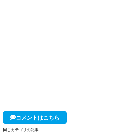
コメントはこちら
同じカテゴリの記事