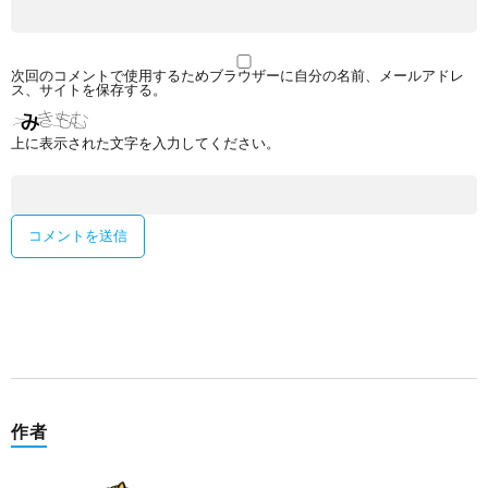
次回のコメントで使用するためブラウザーに自分の名前、メールアドレ
ス、サイトを保存する。
上に表示された文字を入力してください。
作者