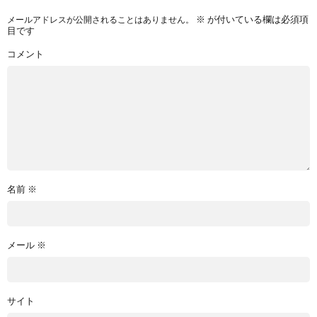
※
が付いている欄は必須項
メールアドレスが公開されることはありません。
目です
コメント
名前
※
メール
※
サイト