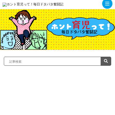
ト
ッ
プ