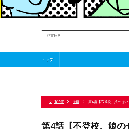
トップ
前のお話
漫画
第4話【不登校、娘のせい
HOME
第4話【不登校、娘の