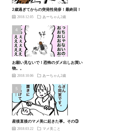
2歳過ぎてからの突発性発疹！最終回！
2018.12.05
あーちゃん2歳
お願い見ないで！恐怖のダメ出しお買い
物。。
2018.10.06
あーちゃん2歳
産後直後のマメ美に起きた事。その③
2018.03.22
マメ美こと