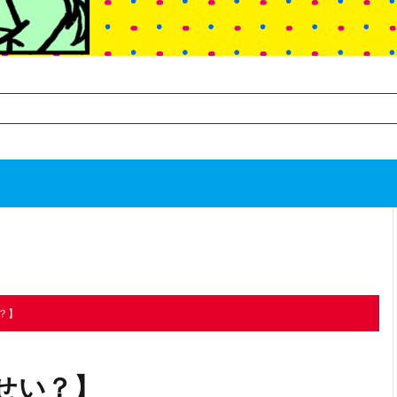
TOP
次のお話
？】
せい？】