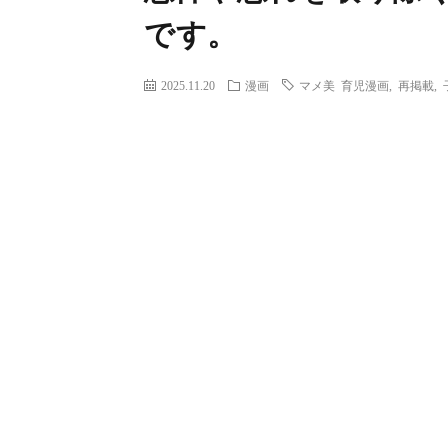
です。
2025.11.20
漫画
マメ美 育児漫画
,
再掲載
,