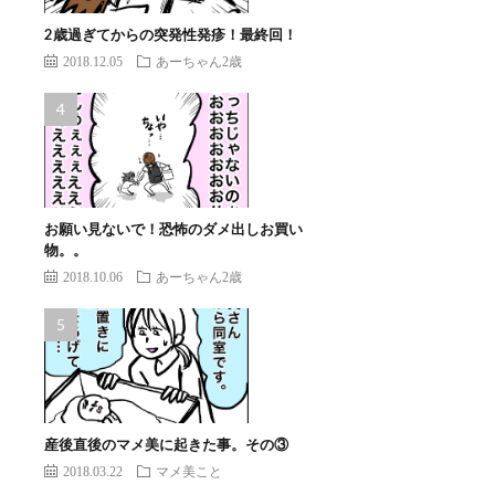
2歳過ぎてからの突発性発疹！最終回！
2018.12.05
あーちゃん2歳
お願い見ないで！恐怖のダメ出しお買い
物。。
2018.10.06
あーちゃん2歳
産後直後のマメ美に起きた事。その③
2018.03.22
マメ美こと