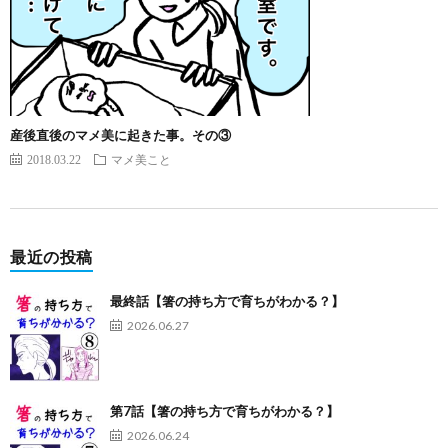
産後直後のマメ美に起きた事。その③
2018.03.22
マメ美こと
最近の投稿
最終話【箸の持ち方で育ちがわかる？】
2026.06.27
第7話【箸の持ち方で育ちがわかる？】
2026.06.24