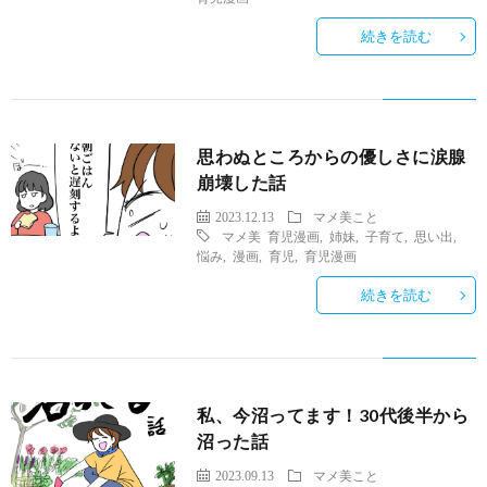
続きを読む
思わぬところからの優しさに涙腺
崩壊した話
2023.12.13
マメ美こと
マメ美 育児漫画
,
姉妹
,
子育て
,
思い出
,
悩み
,
漫画
,
育児
,
育児漫画
続きを読む
私、今沼ってます！30代後半から
沼った話
2023.09.13
マメ美こと