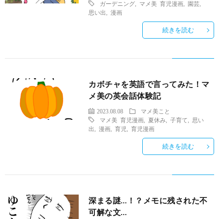
ガーデニング
,
マメ美 育児漫画
,
園芸
,
思い出
,
漫画
続きを読む
カボチャを英語で言ってみた！マ
メ美の英会話体験記
2023.08.08
マメ美こと
マメ美 育児漫画
,
夏休み
,
子育て
,
思い
出
,
漫画
,
育児
,
育児漫画
続きを読む
深まる謎…！？メモに残された不
可解な文…