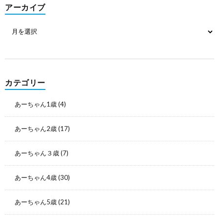
アーカイブ
カテゴリー
あーちゃん1歳
(4)
あーちゃん2歳
(17)
あーちゃん３歳
(7)
あーちゃん4歳
(30)
あーちゃん5歳
(21)