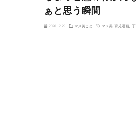
ぁと思う瞬間
2020.12.29
マメ美こと
マメ美 育児漫画
,
子