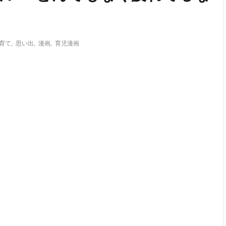
育て
,
思い出
,
漫画
,
育児漫画