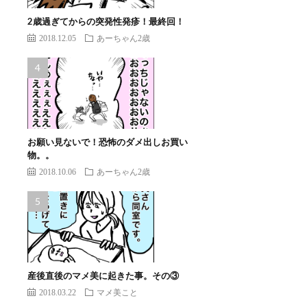
2歳過ぎてからの突発性発疹！最終回！
2018.12.05
あーちゃん2歳
お願い見ないで！恐怖のダメ出しお買い
物。。
2018.10.06
あーちゃん2歳
産後直後のマメ美に起きた事。その③
2018.03.22
マメ美こと