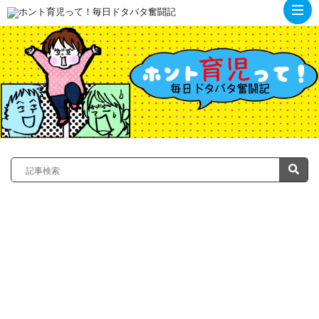
ト
ッ
プ