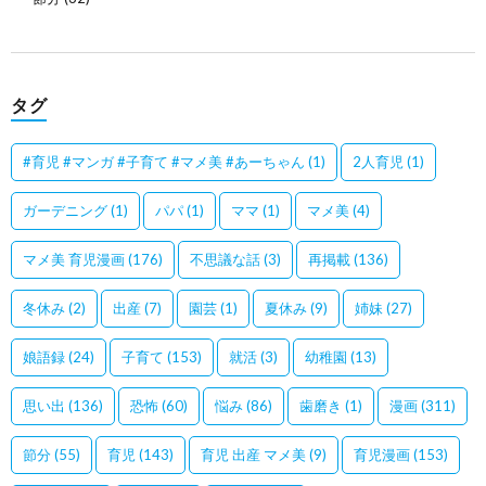
タグ
#育児 #マンガ #子育て #マメ美 #あーちゃん
(1)
2人育児
(1)
ガーデニング
(1)
パパ
(1)
ママ
(1)
マメ美
(4)
マメ美 育児漫画
(176)
不思議な話
(3)
再掲載
(136)
冬休み
(2)
出産
(7)
園芸
(1)
夏休み
(9)
姉妹
(27)
娘語録
(24)
子育て
(153)
就活
(3)
幼稚園
(13)
思い出
(136)
恐怖
(60)
悩み
(86)
歯磨き
(1)
漫画
(311)
節分
(55)
育児
(143)
育児 出産 マメ美
(9)
育児漫画
(153)