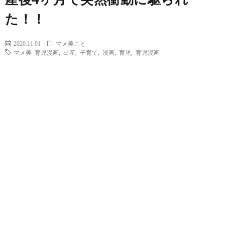
た！！
2020.11.01
マメ美こと
マメ美 育児漫画
,
出産
,
子育て
,
漫画
,
育児
,
育児漫画