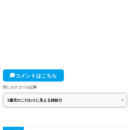
コメントはこちら
同じカテゴリの記事