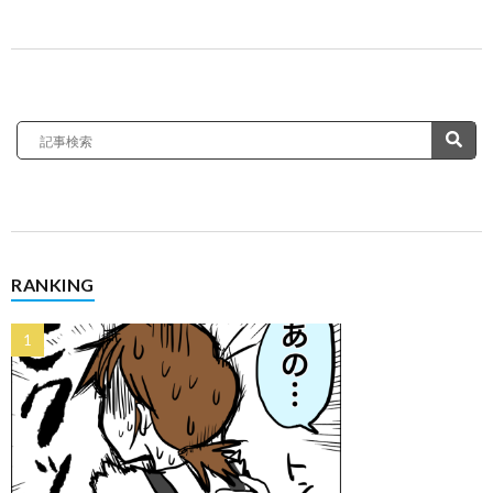
RANKING