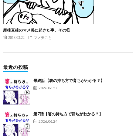
産後直後のマメ美に起きた事。その③
2018.03.22
マメ美こと
最近の投稿
最終話【箸の持ち方で育ちがわかる？】
2026.06.27
第7話【箸の持ち方で育ちがわかる？】
2026.06.24