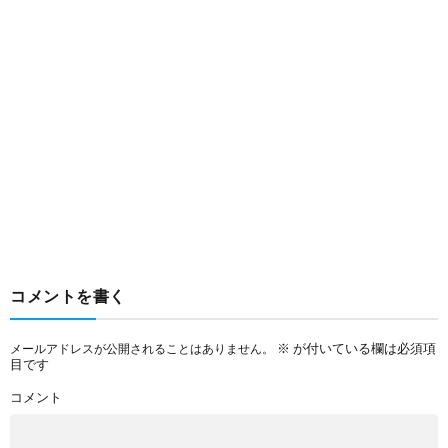
コメントを書く
※
が付いている欄は必須項
メールアドレスが公開されることはありません。
目です
コメント