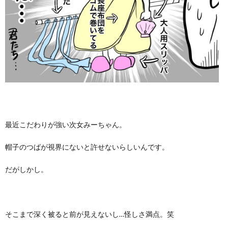
最近こだわりが強い次女みーちゃん。
帽子のつばが視界にないと許せないらしいんです。
だがしかし。
そこまで深く被ると前が見えないし…怪しさ満点。笑