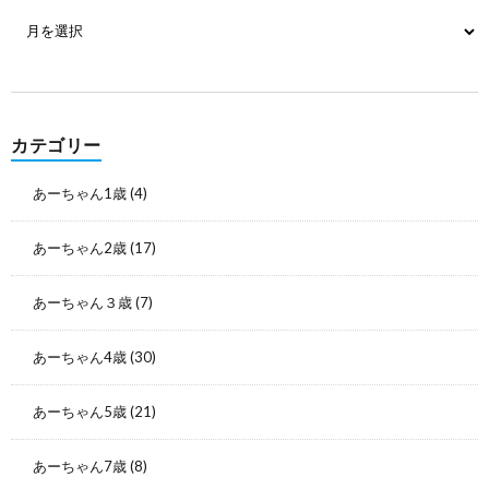
カテゴリー
あーちゃん1歳
(4)
あーちゃん2歳
(17)
あーちゃん３歳
(7)
あーちゃん4歳
(30)
あーちゃん5歳
(21)
あーちゃん7歳
(8)