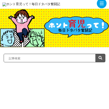
ト
ッ
プ