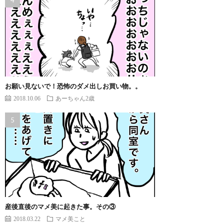
お願い見ないで！恐怖のダメ出しお買い物。。
2018.10.06
あーちゃん2歳
産後直後のマメ美に起きた事。その③
2018.03.22
マメ美こと