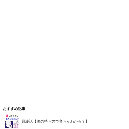
おすすめ記事
最終話【箸の持ち方で育ちがわかる？】