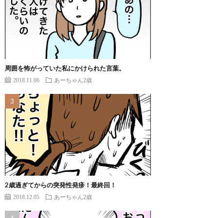
周囲を怖がっていた私にかけられた言葉。
2018.11.06
あーちゃん2歳
2歳過ぎてからの突発性発疹！最終回！
2018.12.05
あーちゃん2歳