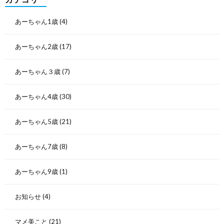
あーちゃん1歳
(4)
あーちゃん2歳
(17)
あーちゃん３歳
(7)
あーちゃん4歳
(30)
あーちゃん5歳
(21)
あーちゃん7歳
(8)
あーちゃん9歳
(1)
お知らせ
(4)
マメ美こと
(21)