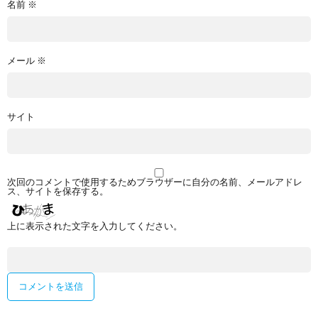
名前
※
メール
※
サイト
次回のコメントで使用するためブラウザーに自分の名前、メールアドレ
ス、サイトを保存する。
上に表示された文字を入力してください。