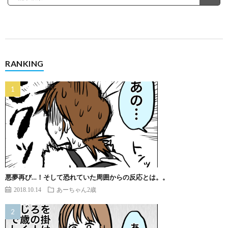
RANKING
悪夢再び…！そして恐れていた周囲からの反応とは。。
2018.10.14
あーちゃん2歳