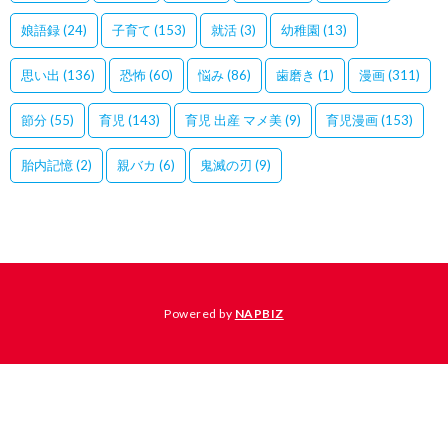
娘語録
(24)
子育て
(153)
就活
(3)
幼稚園
(13)
思い出
(136)
恐怖
(60)
悩み
(86)
歯磨き
(1)
漫画
(311)
節分
(55)
育児
(143)
育児 出産 マメ美
(9)
育児漫画
(153)
胎内記憶
(2)
親バカ
(6)
鬼滅の刃
(9)
Powered by
NAPBIZ