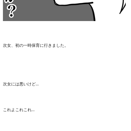
次女、初の一時保育に行きました。
次女には悪いけど…
これよこれこれ…