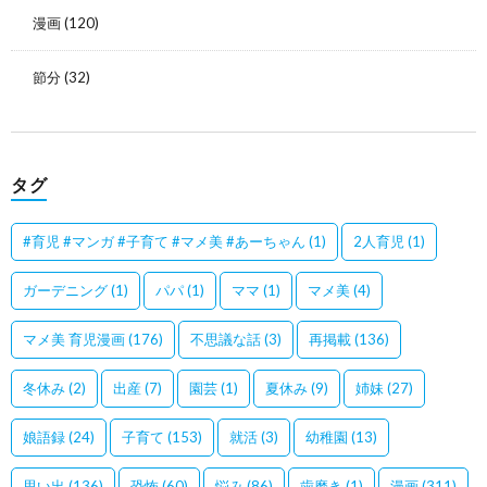
漫画
(120)
節分
(32)
タグ
#育児 #マンガ #子育て #マメ美 #あーちゃん
(1)
2人育児
(1)
ガーデニング
(1)
パパ
(1)
ママ
(1)
マメ美
(4)
マメ美 育児漫画
(176)
不思議な話
(3)
再掲載
(136)
冬休み
(2)
出産
(7)
園芸
(1)
夏休み
(9)
姉妹
(27)
娘語録
(24)
子育て
(153)
就活
(3)
幼稚園
(13)
思い出
(136)
恐怖
(60)
悩み
(86)
歯磨き
(1)
漫画
(311)