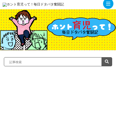
ト
ッ
プ