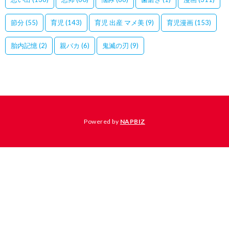
節分
(55)
育児
(143)
育児 出産 マメ美
(9)
育児漫画
(153)
胎内記憶
(2)
親バカ
(6)
鬼滅の刃
(9)
Powered by
NAPBIZ