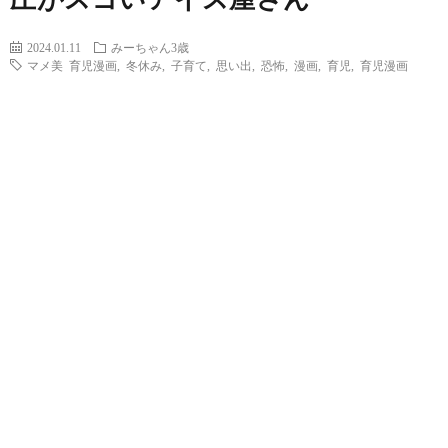
2024.01.11
みーちゃん3歳
マメ美 育児漫画
,
冬休み
,
子育て
,
思い出
,
恐怖
,
漫画
,
育児
,
育児漫画