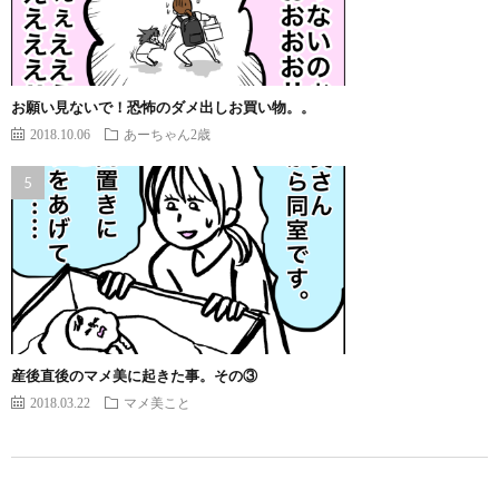
お願い見ないで！恐怖のダメ出しお買い物。。
2018.10.06
あーちゃん2歳
産後直後のマメ美に起きた事。その③
2018.03.22
マメ美こと