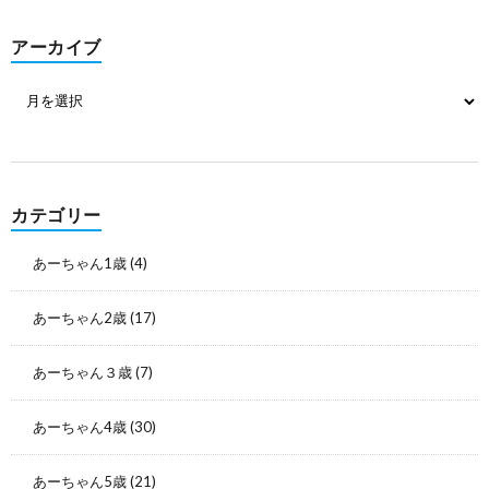
アーカイブ
カテゴリー
あーちゃん1歳
(4)
あーちゃん2歳
(17)
あーちゃん３歳
(7)
あーちゃん4歳
(30)
あーちゃん5歳
(21)