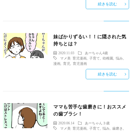
続きを読む
妹ばかりずるい！！に隠された気
持ちとは？
2020.11.03
あーちゃん4歳
マメ美 育児漫画
,
子育て
,
幼稚園
,
悩み
,
漫画
,
育児
,
育児漫画
続きを読む
ママも苦手な歯磨きに！おススメ
の歯ブラシ！
2020.06.14
あーちゃん３歳
マメ美 育児漫画
,
子育て
,
悩み
,
歯磨き
,