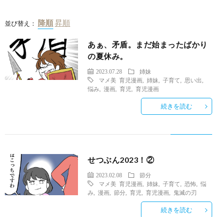
並び替え：
あぁ、矛盾。まだ始まったばかり
の夏休み。
2023.07.28
姉妹
マメ美 育児漫画
,
姉妹
,
子育て
,
思い出
,
悩み
,
漫画
,
育児
,
育児漫画
続きを読む
せつぶん2023！②
2023.02.08
節分
マメ美 育児漫画
,
姉妹
,
子育て
,
恐怖
,
悩
み
,
漫画
,
節分
,
育児
,
育児漫画
,
鬼滅の刃
続きを読む