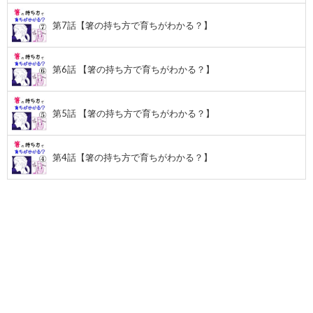
第7話【箸の持ち方で育ちがわかる？】
第6話 【箸の持ち方で育ちがわかる？】
第5話 【箸の持ち方で育ちがわかる？】
第4話【箸の持ち方で育ちがわかる？】