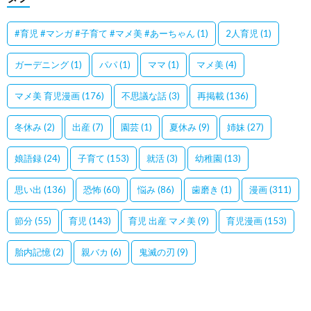
#育児 #マンガ #子育て #マメ美 #あーちゃん
(1)
2人育児
(1)
ガーデニング
(1)
パパ
(1)
ママ
(1)
マメ美
(4)
マメ美 育児漫画
(176)
不思議な話
(3)
再掲載
(136)
冬休み
(2)
出産
(7)
園芸
(1)
夏休み
(9)
姉妹
(27)
娘語録
(24)
子育て
(153)
就活
(3)
幼稚園
(13)
思い出
(136)
恐怖
(60)
悩み
(86)
歯磨き
(1)
漫画
(311)
節分
(55)
育児
(143)
育児 出産 マメ美
(9)
育児漫画
(153)
胎内記憶
(2)
親バカ
(6)
鬼滅の刃
(9)