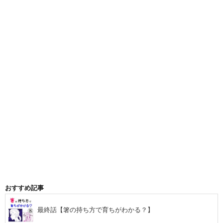
おすすめ記事
最終話【箸の持ち方で育ちがわかる？】