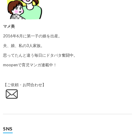
マメ美
2016年6月に第一子の娘を出産。
夫、娘、私の3人家族。
思ってたんと違う毎日にドタバタ奮闘中。
moopenで育児マンガ連載中！
【ご依頼・お問合わせ】
SNS