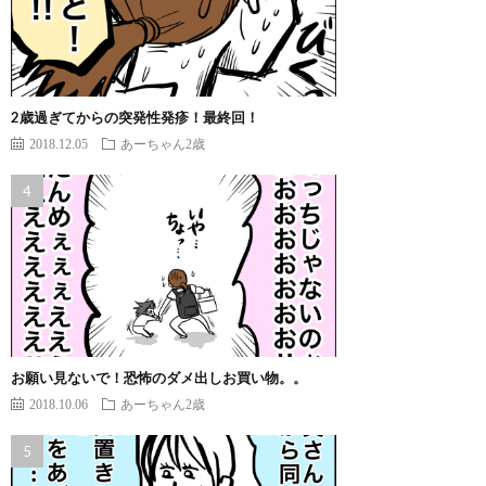
2歳過ぎてからの突発性発疹！最終回！
2018.12.05
あーちゃん2歳
お願い見ないで！恐怖のダメ出しお買い物。。
2018.10.06
あーちゃん2歳