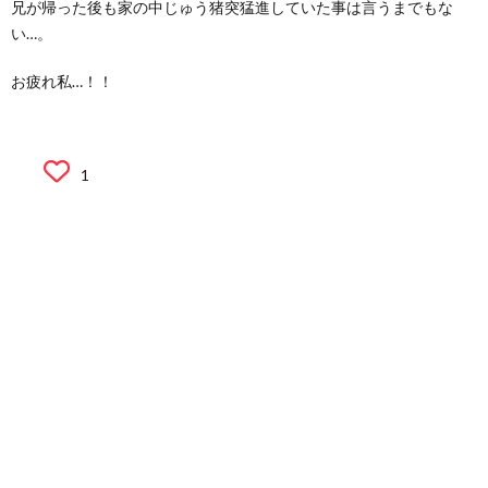
兄が帰った後も家の中じゅう猪突猛進していた事は言うまでもな
い…。
お疲れ私…！！
1