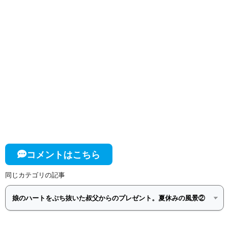
コメントはこちら
同じカテゴリの記事