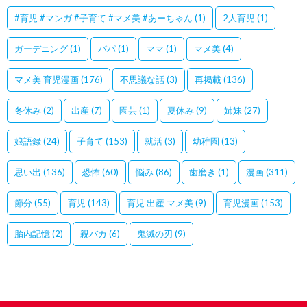
#育児 #マンガ #子育て #マメ美 #あーちゃん
(1)
2人育児
(1)
ガーデニング
(1)
パパ
(1)
ママ
(1)
マメ美
(4)
マメ美 育児漫画
(176)
不思議な話
(3)
再掲載
(136)
冬休み
(2)
出産
(7)
園芸
(1)
夏休み
(9)
姉妹
(27)
娘語録
(24)
子育て
(153)
就活
(3)
幼稚園
(13)
思い出
(136)
恐怖
(60)
悩み
(86)
歯磨き
(1)
漫画
(311)
節分
(55)
育児
(143)
育児 出産 マメ美
(9)
育児漫画
(153)
胎内記憶
(2)
親バカ
(6)
鬼滅の刃
(9)