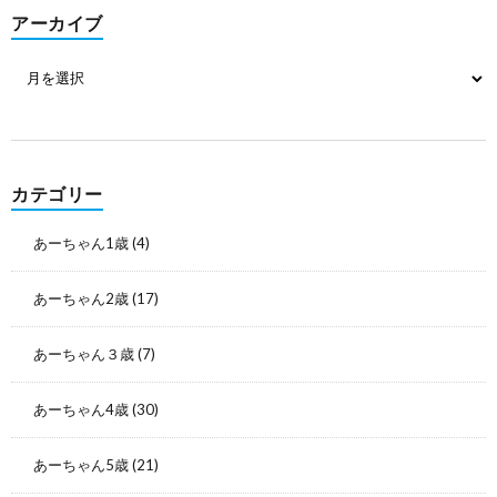
アーカイブ
カテゴリー
あーちゃん1歳
(4)
あーちゃん2歳
(17)
あーちゃん３歳
(7)
あーちゃん4歳
(30)
あーちゃん5歳
(21)