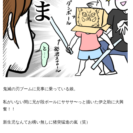
鬼滅の刃ブームに見事に乗っている娘。
私がいない間に兄が段ボールにサササ〜っと描いた伊之助に大興
奮！！
新生児なんてお構い無しに猪突猛進の嵐（笑）