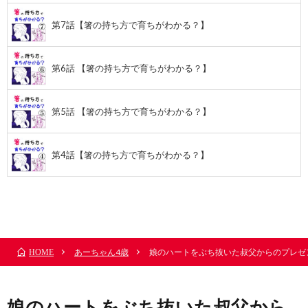
第7話【箸の持ち方で育ちがわかる？】
第6話 【箸の持ち方で育ちがわかる？】
第5話 【箸の持ち方で育ちがわかる？】
第4話【箸の持ち方で育ちがわかる？】
前のお話
TOP
次のお話
あーちゃん4歳
娘のハートをぶち抜いた叔父からのプレゼ
HOME
娘のハートをぶち抜いた叔父から