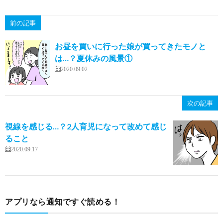
前の記事
お昼を買いに行った娘が買ってきたモノと
は…？夏休みの風景①
2020.09.02
次の記事
視線を感じる…？2人育児になって改めて感じ
ること
2020.09.17
アプリなら通知ですぐ読める！