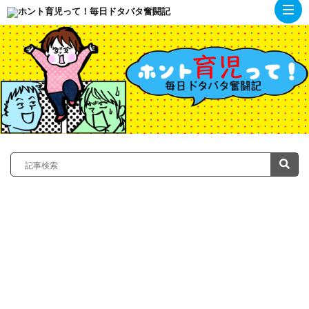
ト
ッ
プ