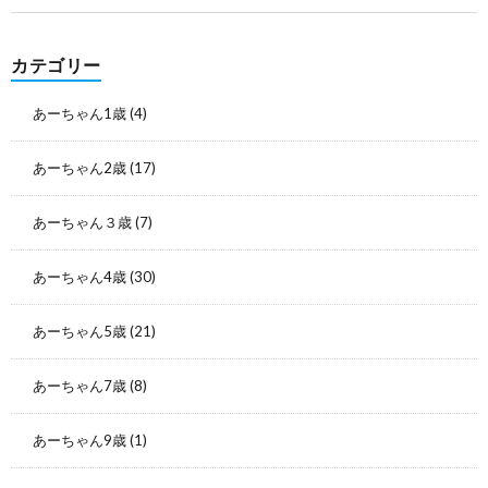
カテゴリー
あーちゃん1歳
(4)
あーちゃん2歳
(17)
あーちゃん３歳
(7)
あーちゃん4歳
(30)
あーちゃん5歳
(21)
あーちゃん7歳
(8)
あーちゃん9歳
(1)