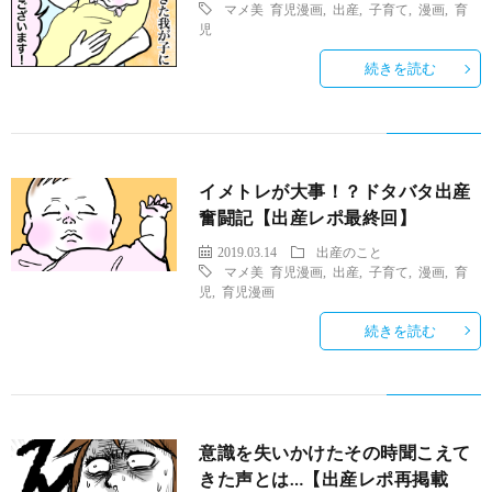
マメ美 育児漫画
,
出産
,
子育て
,
漫画
,
育
児
続きを読む
イメトレが大事！？ドタバタ出産
奮闘記【出産レポ最終回】
2019.03.14
出産のこと
マメ美 育児漫画
,
出産
,
子育て
,
漫画
,
育
児
,
育児漫画
続きを読む
意識を失いかけたその時聞こえて
きた声とは…【出産レポ再掲載