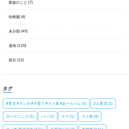
家族のこと
(7)
幼稚園
(4)
未分類
(49)
漫画
(120)
節分
(32)
タグ
#育児 #マンガ #子育て #マメ美 #あーちゃん
(1)
2人育児
(1)
ガーデニング
(1)
パパ
(1)
ママ
(1)
マメ美
(4)