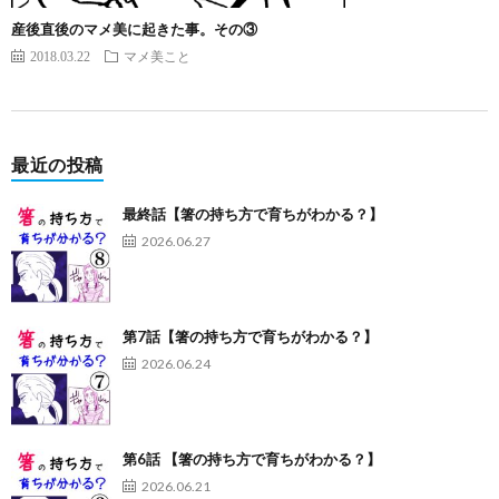
産後直後のマメ美に起きた事。その③
2018.03.22
マメ美こと
最近の投稿
最終話【箸の持ち方で育ちがわかる？】
2026.06.27
第7話【箸の持ち方で育ちがわかる？】
2026.06.24
第6話 【箸の持ち方で育ちがわかる？】
2026.06.21