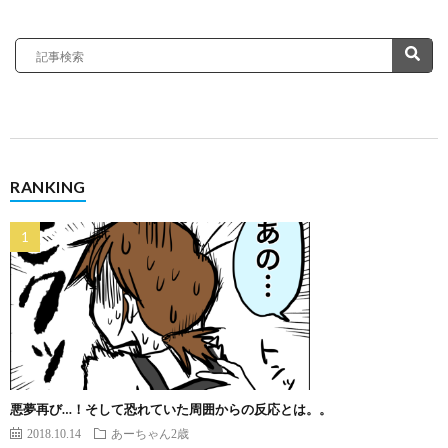
RANKING
悪夢再び…！そして恐れていた周囲からの反応とは。。
2018.10.14
あーちゃん2歳