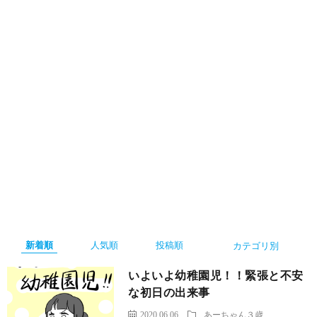
カテゴリ別
あーちゃん1歳
あーちゃん2歳
あーちゃん３歳
あーちゃん4歳
あーちゃん5歳
あーちゃん7歳
あーちゃん9歳
お知らせ
マメ美こと
みーちゃん0歳
みーちゃん1歳
みーちゃん2歳
みーちゃん3歳
不思議な話
出産のこと
姉妹
家族のこと
幼稚園
未分類
漫画
節分
いよいよ幼稚園児！！緊張と不安
な初日の出来事
2020.06.06
あーちゃん３歳