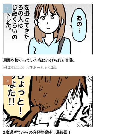
周囲を怖がっていた私にかけられた言葉。
2018.11.06
あーちゃん2歳
2歳過ぎてからの突発性発疹！最終回！